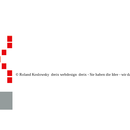
© Roland Koslowsky
dreix webdesign
dreix - Sie haben die Idee - wir