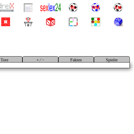
Tore
+ ⁄ −
Fakten
Spieler