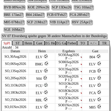
BVB 08Nov26
KOE 29Nov26
SCP 13Dez26
TSG 10Jan27
BRE 17Jan27
B04 24Jan27
FCB 07Feb27
FCA 28Feb27
M05 07Mrz27
SCF 21Mrz27
VfB 11Apr27
HSV 25Apr27
SGE 16Mai27
SV 07 Elversberg spielte gegen 38 andere Mannschaften in der Bundesliga
SpPl
ST
Heim
Gast
EG Heim
EG Gast
Fieber
TO
+ ⁄ −
TR
Anzahl : 34
Datum
Heim
Ergebnis
Gast
SO30Aug2026
SO,30Aug2026
ELV
B04
P -:-
SO06Sep2026
SO,06Sep2026
BMG
ELV
P -:-
SO13Sep2026
SO,13Sep2026
ELV
FCB
P -:-
SO20Sep2026
SO,20Sep2026
S04
ELV
P 1:2
SO11Okt2026
SO,11Okt2026
FCU
ELV
P -:-
SO18Okt2026
SO,18Okt2026
ELV
FCA
P -:-
SO25Okt2026
SO,25Okt2026
RBL
ELV
P -:-
SO01Nov2026
SO,01Nov2026
ELV
M05
P -:-