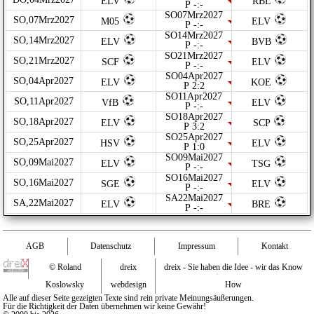
ELV
RBL
P -:-
SO07Mrz2027
SO,07Mrz2027
M05
ELV
P -:-
SO14Mrz2027
SO,14Mrz2027
ELV
BVB
P -:-
SO21Mrz2027
SO,21Mrz2027
SCF
ELV
P -:-
SO04Apr2027
SO,04Apr2027
ELV
KOE
P 2:2
SO11Apr2027
SO,11Apr2027
VfB
ELV
P -:-
SO18Apr2027
SO,18Apr2027
ELV
SCP
P 3:2
SO25Apr2027
SO,25Apr2027
HSV
ELV
P 1:0
SO09Mai2027
SO,09Mai2027
ELV
TSG
P -:-
SO16Mai2027
SO,16Mai2027
SGE
ELV
P -:-
SA22Mai2027
SA,22Mai2027
ELV
BRE
P -:-
AGB
Datenschutz
Impressum
Kontakt
© Roland
dreix
dreix - Sie haben die Idee - wir das Know
Koslowsky
webdesign
How
Alle auf dieser Seite gezeigten Texte sind rein private Meinungsäußerungen.
Für die Richtigkeit der Daten übernehmen wir keine Gewähr!