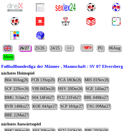
26/27
25/26
24/25
>>
PU
06Aug
Menü
Fußballbundesliga der Männer , Mannschaft : SV 07 Elversberg
nächstes Heimspiel
B04 30Aug26
FCB 13Sep26
FCA 18Okt26
M05 01Nov26
SCF 22Nov26
VfB 06Dez26
HSV 20Dez26
SGE 14Jan27
BMG 31Jan27
S04 14Feb27
FCU 21Feb27
RBL 04Mrz27
BVB 14Mrz27
KOE 04Apr27
SCP 18Apr27
TSG 09Mai27
BRE 22Mai27
nächstes Auswärtsspiel
BMG 06Sep26
S04 20Sep26
FCU 11Okt26
RBL 25Okt26