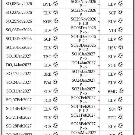
SO08Nov2026
SO,08Nov2026
BVB
ELV
P -:-
SO22Nov2026
SO,22Nov2026
ELV
SCF
P -:-
SO29Nov2026
SO,29Nov2026
KOE
ELV
P 1:0
SO06Dez2026
SO,06Dez2026
ELV
VfB
P -:-
SO13Dez2026
SO,13Dez2026
SCP
ELV
P 2:1
SO20Dez2026
SO,20Dez2026
ELV
HSV
P 3:2
SO10Jan2027
SO,10Jan2027
TSG
ELV
P -:-
DO14Jan2027
DO,14Jan2027
ELV
SGE
P -:-
SO17Jan2027
SO,17Jan2027
BRE
ELV
P -:-
SO24Jan2027
SO,24Jan2027
B04
ELV
P -:-
SO31Jan2027
SO,31Jan2027
ELV
BMG
P -:-
SO07Feb2027
SO,07Feb2027
FCB
ELV
P -:-
SO14Feb2027
SO,14Feb2027
ELV
S04
P 1:2
SO21Feb2027
SO,21Feb2027
ELV
FCU
P -:-
SO28Feb2027
SO,28Feb2027
FCA
ELV
P -:-
DO04Mrz2027
DO,04Mrz2027