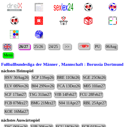
26/27
25/26
24/25
>>
PU
06Aug
Menü
Fußballbundesliga der Männer , Mannschaft : Borussia Dortmund
nächstes Heimspiel
HSV 30Aug26
SCP 13Sep26
BRE 11Okt26
SGE 25Okt26
ELV 08Nov26
B04 29Nov26
FCA 13Dez26
M05 10Jan27
SCF 17Jan27
TSG 31Jan27
VfB 14Feb27
FCU 28Feb27
FCB 07Mrz27
BMG 21Mrz27
S04 11Apr27
RBL 25Apr27
KOE 16Mai27
nächstes Auswärtsspiel
TSG 06Sep26
VfB 20Sep26
FCU 18Okt26
FCB 01Nov26