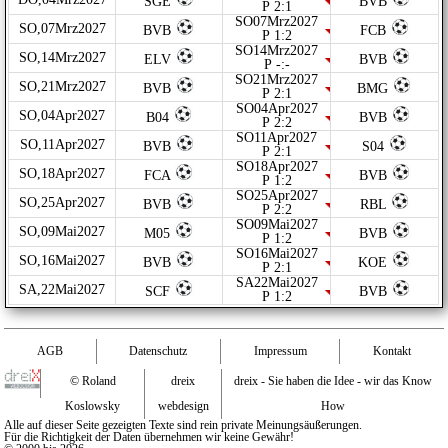
SGE
BVB
P 2:1
SO07Mrz2027
SO,07Mrz2027
BVB
FCB
P 1:2
SO14Mrz2027
SO,14Mrz2027
ELV
BVB
P -:-
SO21Mrz2027
SO,21Mrz2027
BVB
BMG
P 2:1
SO04Apr2027
SO,04Apr2027
B04
BVB
P 2:2
SO11Apr2027
SO,11Apr2027
BVB
S04
P 2:1
SO18Apr2027
SO,18Apr2027
FCA
BVB
P 1:2
SO25Apr2027
SO,25Apr2027
BVB
RBL
P 2:2
SO09Mai2027
SO,09Mai2027
M05
BVB
P 1:2
SO16Mai2027
SO,16Mai2027
BVB
KOE
P 2:1
SA22Mai2027
SA,22Mai2027
SCF
BVB
P 1:2
AGB
Datenschutz
Impressum
Kontakt
© Roland
dreix
dreix - Sie haben die Idee - wir das Know
Koslowsky
webdesign
How
Alle auf dieser Seite gezeigten Texte sind rein private Meinungsäußerungen.
Für die Richtigkeit der Daten übernehmen wir keine Gewähr!