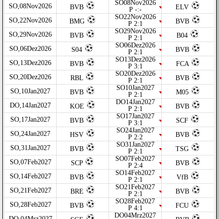
SO08Nov2026
SO,08Nov2026
BVB
ELV
P -:-
SO22Nov2026
SO,22Nov2026
BMG
BVB
P 2:1
SO29Nov2026
SO,29Nov2026
BVB
B04
P 2:1
SO06Dez2026
SO,06Dez2026
S04
BVB
P 2:1
SO13Dez2026
SO,13Dez2026
BVB
FCA
P 3:1
SO20Dez2026
SO,20Dez2026
RBL
BVB
P 2:1
SO10Jan2027
SO,10Jan2027
BVB
M05
P 2:1
DO14Jan2027
DO,14Jan2027
KOE
BVB
P 2:1
SO17Jan2027
SO,17Jan2027
BVB
SCF
P 3:1
SO24Jan2027
SO,24Jan2027
HSV
BVB
P 2:2
SO31Jan2027
SO,31Jan2027
BVB
TSG
P 2:1
SO07Feb2027
SO,07Feb2027
SCP
BVB
P 2:4
SO14Feb2027
SO,14Feb2027
BVB
VfB
P 2:1
SO21Feb2027
SO,21Feb2027
BRE
BVB
P 2:1
SO28Feb2027
SO,28Feb2027
BVB
FCU
P 4:1
DO04Mrz2027
DO,04Mrz2027