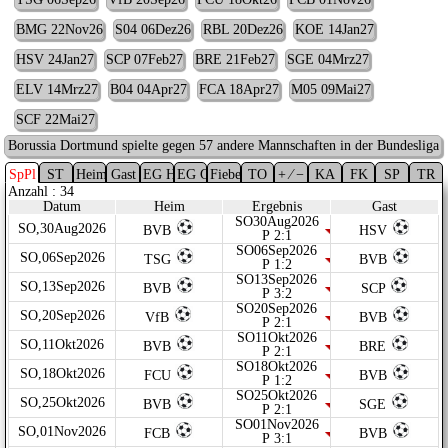
BMG 22Nov26
S04 06Dez26
RBL 20Dez26
KOE 14Jan27
HSV 24Jan27
SCP 07Feb27
BRE 21Feb27
SGE 04Mrz27
ELV 14Mrz27
B04 04Apr27
FCA 18Apr27
M05 09Mai27
SCF 22Mai27
Borussia Dortmund spielte gegen 57 andere Mannschaften in der Bundesliga
SpPl
ST
Heim
Gast
EG Heim
EG Gast
Fieber
TO
+ ⁄ −
KA
FK
SP
TR
Anzahl : 34
Datum
Heim
Ergebnis
Gast
SO30Aug2026
SO,30Aug2026
BVB
HSV
P 2:1
SO06Sep2026
SO,06Sep2026
TSG
BVB
P 1:2
SO13Sep2026
SO,13Sep2026
BVB
SCP
P 3:2
SO20Sep2026
SO,20Sep2026
VfB
BVB
P 2:1
SO11Okt2026
SO,11Okt2026
BVB
BRE
P 2:1
SO18Okt2026
SO,18Okt2026
FCU
BVB
P 1:2
SO25Okt2026
SO,25Okt2026
BVB
SGE
P 2:1
SO01Nov2026
SO,01Nov2026
FCB
BVB
P 3:1