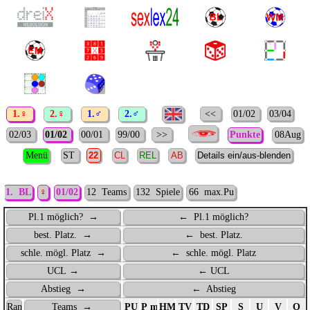
1.♀
2.♀
1.♂
2.♂
<<
01/02
03/04
02/03
01/02
00/01
99/00
>>
Punkte
08Aug
Menü
ST
1. BL
♀
01/02
12 Teams
132 Spiele
66 max.Pu
Pl.1 möglich? →
← Pl.1 möglich?
best. Platz. →
← best. Platz.
schle. mögl. Platz →
← schle. mögl. Platz
UCL →
← UCL
Abstieg →
← Abstieg
Rang
Teams →
PU
P max.
HM
TV
TD
SP
S
U
V
O