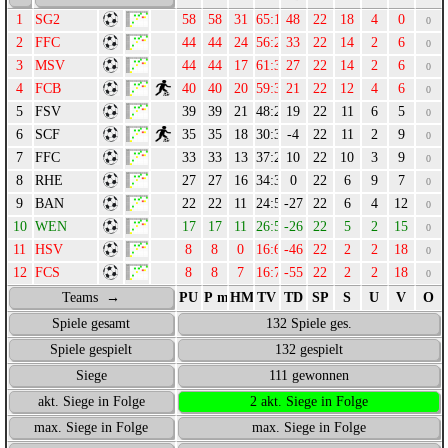
SG2
58
58
31
65:17
48
22
18
4
0
0
FFC
44
44
24
56:23
33
22
14
2
6
0
MSV
44
44
17
61:34
27
22
14
2
6
0
FCB
40
40
20
59:38
21
22
12
4
6
0
FSV
39
39
21
48:29
19
22
11
6
5
0
SCF
35
35
18
30:34
-4
22
11
2
9
0
FFC
33
33
13
37:27
10
22
10
3
9
0
RHE
27
27
16
34:34
0
22
6
9
7
0
BAN
22
22
11
24:51
-27
22
6
4
12
0
WEN
17
17
11
26:52
-26
22
5
2
15
0
HSV
8
8
0
16:62
-46
22
2
2
18
0
FCS
8
8
7
16:71
-55
22
2
2
18
0
Teams →
PU
P max.
HM
TV
TD
SP
S
U
V
O
Spiele gesamt
132 Spiele ges.
Spiele gespielt
132 gespielt
Siege
111 gewonnen
akt. Siege in Folge
2 akt. Siege in Folge
max. Siege in Folge
max. Siege in Folge