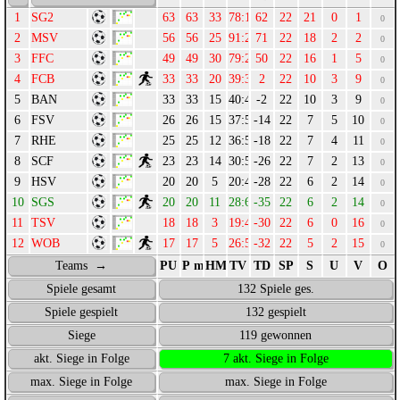
SG2
63
63
33
78:16
62
22
21
0
1
0
MSV
56
56
25
91:20
71
22
18
2
2
0
FFC
49
49
30
79:29
50
22
16
1
5
0
FCB
33
33
20
39:37
2
22
10
3
9
0
BAN
33
33
15
40:42
-2
22
10
3
9
0
FSV
26
26
15
37:51
-14
22
7
5
10
0
RHE
25
25
12
36:54
-18
22
7
4
11
0
SCF
23
23
14
30:56
-26
22
7
2
13
0
HSV
20
20
5
20:48
-28
22
6
2
14
0
SGS
20
20
11
28:63
-35
22
6
2
14
0
TSV
18
18
3
19:49
-30
22
6
0
16
0
WOB
17
17
5
26:58
-32
22
5
2
15
0
Teams →
PU
P max.
HM
TV
TD
SP
S
U
V
O
Spiele gesamt
132 Spiele ges.
Spiele gespielt
132 gespielt
Siege
119 gewonnen
akt. Siege in Folge
7 akt. Siege in Folge
max. Siege in Folge
max. Siege in Folge