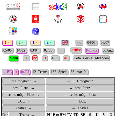
1.♀
2.♀
1.♂
2.♂
<<
04/05
06/07
05/06
04/05
03/04
02/03
>>
Punkte
06Aug
Menü
ST
1. BL
♀
04/05
12 Teams
132 Spiele
66 max.Pu
Pl.1 möglich? →
← Pl.1 möglich?
best. Platz. →
← best. Platz.
schle. mögl. Platz →
← schle. mögl. Platz
UCL →
← UCL
Abstieg →
← Abstieg
Rang
Teams →
PU
P max.
HM
TV
TD
SP
S
U
V
O