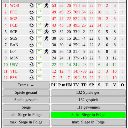
WOB
53
53
26
71:16
55
22
17
2
3
0
FFC
49
49
25
70:16
54
22
16
1
5
0
SG2
47
47
22
52:26
26
22
15
2
5
0
FCB
43
43
18
49:24
25
22
14
1
7
0
SCF
32
32
20
33:31
2
22
9
5
8
0
SGS
30
30
15
26:30
-4
22
8
6
8
0
BAN
30
30
14
25:29
-4
22
8
6
8
0
B04
26
26
10
31:40
-9
22
6
8
8
0
MSV
24
24
11
37:47
-10
22
7
3
12
0
USV
22
22
14
24:47
-23
22
6
4
12
0
VFL
12
12
4
14:73
-59
22
3
3
16
0
FSV
7
7
7
19:72
-53
22
2
1
19
0
Teams →
PU
P max.
HM
TV
TD
SP
S
U
V
O
Spiele gesamt
132 Spiele ges.
Spiele gespielt
132 gespielt
Siege
111 gewonnen
akt. Siege in Folge
3 akt. Siege in Folge
max. Siege in Folge
max. Siege in Folge