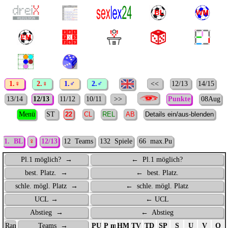
1.♀
2.♀
1.♂
2.♂
<<
12/13
14/15
13/14
12/13
11/12
10/11
>>
Punkte
08Aug
Menü
ST
1. BL
♀
12/13
12 Teams
132 Spiele
66 max.Pu
Pl.1 möglich? →
← Pl.1 möglich?
best. Platz. →
← best. Platz.
schle. mögl. Platz →
← schle. mögl. Platz
UCL →
← UCL
Abstieg →
← Abstieg
Rang
Teams →
PU
P max.
HM
TV
TD
SP
S
U
V
O