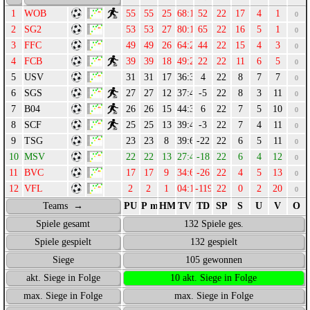
WOB
55
55
25
68:16
52
22
17
4
1
0
SG2
53
53
27
80:15
65
22
16
5
1
0
FFC
49
49
26
64:20
44
22
15
4
3
0
FCB
39
39
18
49:27
22
22
11
6
5
0
USV
31
31
17
36:32
4
22
8
7
7
0
SGS
27
27
12
37:42
-5
22
8
3
11
0
B04
26
26
15
44:38
6
22
7
5
10
0
SCF
25
25
13
39:42
-3
22
7
4
11
0
TSG
23
23
8
39:61
-22
22
6
5
11
0
MSV
22
22
13
27:45
-18
22
6
4
12
0
BVC
17
17
9
34:60
-26
22
4
5
13
0
VFL
2
2
1
04:123
-119
22
0
2
20
0
Teams →
PU
P max.
HM
TV
TD
SP
S
U
V
O
Spiele gesamt
132 Spiele ges.
Spiele gespielt
132 gespielt
Siege
105 gewonnen
akt. Siege in Folge
10 akt. Siege in Folge
max. Siege in Folge
max. Siege in Folge