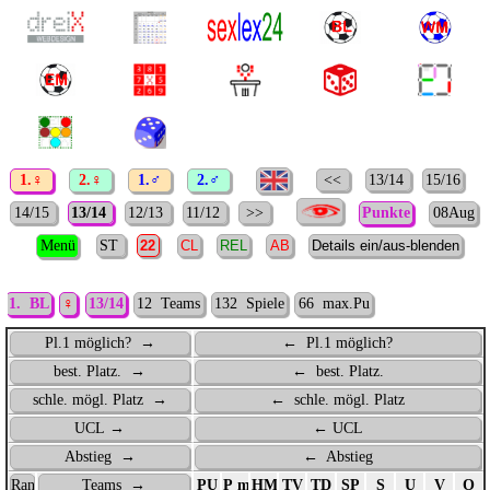
1.♀
2.♀
1.♂
2.♂
<<
13/14
15/16
14/15
13/14
12/13
11/12
>>
Punkte
08Aug
Menü
ST
1. BL
♀
13/14
12 Teams
132 Spiele
66 max.Pu
Pl.1 möglich? →
← Pl.1 möglich?
best. Platz. →
← best. Platz.
schle. mögl. Platz →
← schle. mögl. Platz
UCL →
← UCL
Abstieg →
← Abstieg
Rang
Teams →
PU
P max.
HM
TV
TD
SP
S
U
V
O