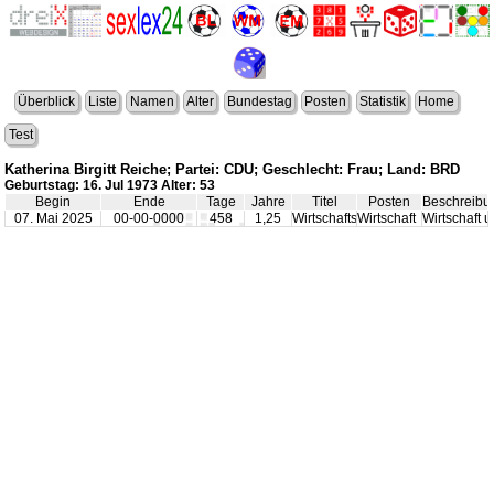
Überblick
Liste
Namen
Alter
Bundestag
Posten
Statistik
Home
Test
Katherina Birgitt Reiche; Partei: CDU; Geschlecht: Frau; Land: BRD
Geburtstag: 16. Jul 1973 Alter: 53
Begin
Ende
Tage
Jahre
Titel
Posten
Beschreibu
07. Mai 2025
00-00-0000
458
1,25
Wirtschaftsminister
Wirtschaft
Wirtschaft 