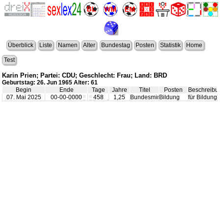
Überblick
Liste
Namen
Alter
Bundestag
Posten
Statistik
Home
Test
Karin Prien; Partei: CDU; Geschlecht: Frau; Land: BRD
Geburtstag: 26. Jun 1965 Alter: 61
Begin
Ende
Tage
Jahre
Titel
Posten
Beschreibu
07. Mai 2025
00-00-0000
458
1,25
Bundesminister
Bildung
für Bildung