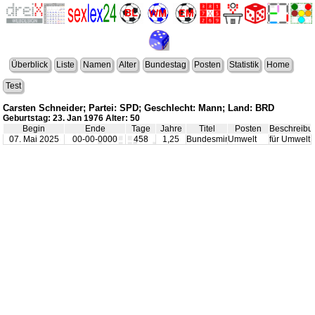
Überblick
Liste
Namen
Alter
Bundestag
Posten
Statistik
Home
Test
Carsten Schneider; Partei: SPD; Geschlecht: Mann; Land: BRD
Geburtstag: 23. Jan 1976 Alter: 50
Begin
Ende
Tage
Jahre
Titel
Posten
Beschreibu
07. Mai 2025
00-00-0000
458
1,25
Bundesminister
Umwelt
für Umwelt,