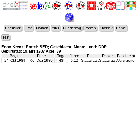
Überblick
Liste
Namen
Alter
Bundestag
Posten
Statistik
Home
Test
Egon Krenz; Partei: SED; Geschlecht: Mann; Land: DDR
Geburtstag: 19. Mrz 1937 Alter: 89
Begin
Ende
Tage
Jahre
Titel
Posten
Beschreibu
24. Okt 1989
06. Dez 1989
43
0,12
Staatsratsvorsitzender
Staatsratsvorsitzender
Vorsitzende