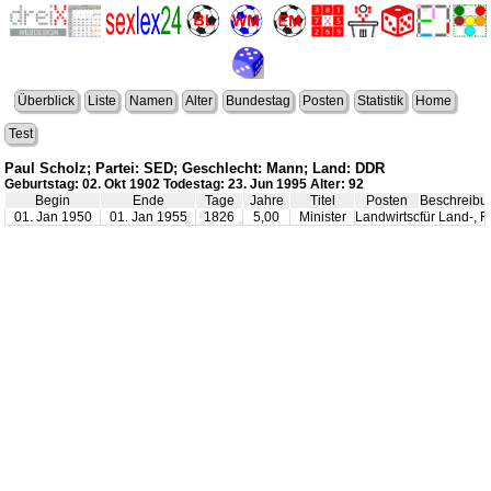
Überblick
Liste
Namen
Alter
Bundestag
Posten
Statistik
Home
Test
Paul Scholz; Partei: SED; Geschlecht: Mann; Land: DDR
Geburtstag: 02. Okt 1902 Todestag: 23. Jun 1995 Alter: 92
Begin
Ende
Tage
Jahre
Titel
Posten
Beschreibu
01. Jan 1950
01. Jan 1955
1826
5,00
Minister
Landwirtschaft
für Land-, 