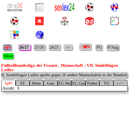
26/27
25/26
24/25
>>
PU
07Aug
Menü
Fußballbundesliga der Frauen , Mannschaft : VfL Sindelfingen
Ladies
fL Sindelfingen Ladies spielte gegen 26 andere Mannschaften in der Bundesli
SpPl
ST
Heim
Gast
EG Heim
EG Gast
Fieber
TO
+ ⁄ −
Anzahl : 0