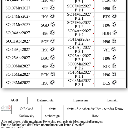
H96
FCM
P 2:1
SO07Mrz2027
SO,07Mrz2027
STP
H96
P 1:1
SO14Mrz2027
SO,14Mrz2027
H96
BTS
P 2:1
SO21Mrz2027
SO,21Mrz2027
SGD
H96
P 1:2
SO04Apr2027
SO,04Apr2027
H96
HDH
P 1:2
SO11Apr2027
SO,11Apr2027
SGF
H96
P 2:2
SO18Apr2027
SO,18Apr2027
H96
VfL
P 2:1
SO25Apr2027
SO,25Apr2027
BSC
H96
P 2:1
SO09Mai2027
SO,09Mai2027
H96
KIE
P 2:2
SO16Mai2027
SO,16Mai2027
FCK
H96
P 1:1
SO23Mai2027
SO,23Mai2027
H96
DCS
P 3:1
AGB
Datenschutz
Impressum
Kontakt
© Roland
dreix
dreix - Sie haben die Idee - wir das Know
Koslowsky
webdesign
How
Alle auf dieser Seite gezeigten Texte sind rein private Meinungsäußerungen.
Für die Richtigkeit der Daten übernehmen wir keine Gewähr!