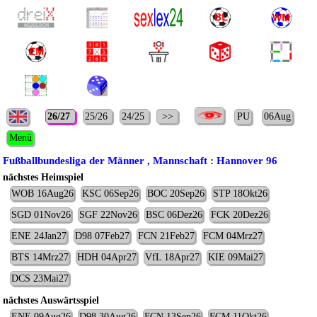
26/27
25/26
24/25
>>
PU
06Aug
Menü
Fußballbundesliga der Männer , Mannschaft : Hannover 96
nächstes Heimspiel
WOB 16Aug26
KSC 06Sep26
BOC 20Sep26
STP 18Okt26
SGD 01Nov26
SGF 22Nov26
BSC 06Dez26
FCK 20Dez26
ENE 24Jan27
D98 07Feb27
FCN 21Feb27
FCM 04Mrz27
BTS 14Mrz27
HDH 04Apr27
VfL 18Apr27
KIE 09Mai27
DCS 23Mai27
nächstes Auswärtsspiel
ENE 09Aug26
D98 30Aug26
FCN 13Sep26
FCM 11Okt26