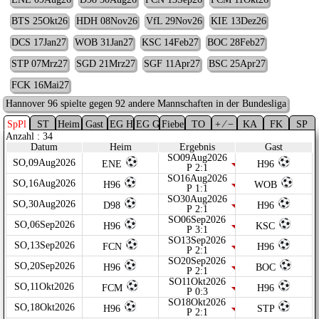
BTS 25Okt26
HDH 08Nov26
VfL 29Nov26
KIE 13Dez26
DCS 17Jan27
WOB 31Jan27
KSC 14Feb27
BOC 28Feb27
STP 07Mrz27
SGD 21Mrz27
SGF 11Apr27
BSC 25Apr27
FCK 16Mai27
Hannover 96 spielte gegen 92 andere Mannschaften in der Bundesliga
SpPl
ST
Heim
Gast
EG Heim
EG Gast
Fieber
TO
+ ⁄ −
KA
FK
SP
Anzahl : 34
Datum
Heim
Ergebnis
Gast
SO09Aug2026
SO,09Aug2026
ENE
H96
P 2:1
SO16Aug2026
SO,16Aug2026
H96
WOB
P 1:1
SO30Aug2026
SO,30Aug2026
D98
H96
P 2:1
SO06Sep2026
SO,06Sep2026
H96
KSC
P 3:1
SO13Sep2026
SO,13Sep2026
FCN
H96
P 2:1
SO20Sep2026
SO,20Sep2026
H96
BOC
P 2:1
SO11Okt2026
SO,11Okt2026
FCM
H96
P 0:3
SO18Okt2026
SO,18Okt2026
H96
STP
P 2:1