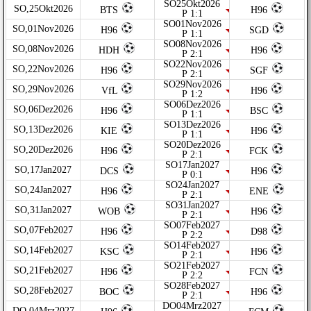
SO25Okt2026
SO,25Okt2026
BTS
H96
P 1:1
SO01Nov2026
SO,01Nov2026
H96
SGD
P 1:1
SO08Nov2026
SO,08Nov2026
HDH
H96
P 2:1
SO22Nov2026
SO,22Nov2026
H96
SGF
P 2:1
SO29Nov2026
SO,29Nov2026
VfL
H96
P 1:2
SO06Dez2026
SO,06Dez2026
H96
BSC
P 1:1
SO13Dez2026
SO,13Dez2026
KIE
H96
P 1:1
SO20Dez2026
SO,20Dez2026
H96
FCK
P 2:1
SO17Jan2027
SO,17Jan2027
DCS
H96
P 0:1
SO24Jan2027
SO,24Jan2027
H96
ENE
P 2:1
SO31Jan2027
SO,31Jan2027
WOB
H96
P 2:1
SO07Feb2027
SO,07Feb2027
H96
D98
P 2:2
SO14Feb2027
SO,14Feb2027
KSC
H96
P 2:1
SO21Feb2027
SO,21Feb2027
H96
FCN
P 2:2
SO28Feb2027
SO,28Feb2027
BOC
H96
P 2:1
DO04Mrz2027
DO,04Mrz2027