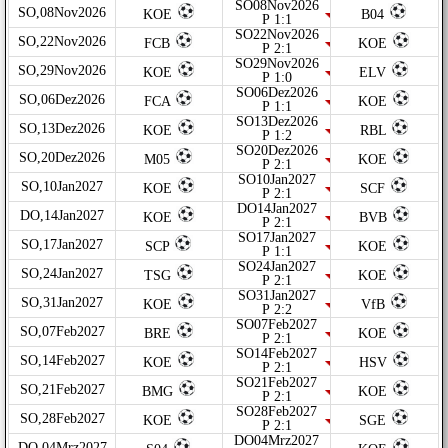
SO08Nov2026
SO,08Nov2026
KOE
B04
P 1:1
SO22Nov2026
SO,22Nov2026
FCB
KOE
P 2:1
SO29Nov2026
SO,29Nov2026
KOE
ELV
P 1:0
SO06Dez2026
SO,06Dez2026
FCA
KOE
P 1:1
SO13Dez2026
SO,13Dez2026
KOE
RBL
P 1:2
SO20Dez2026
SO,20Dez2026
M05
KOE
P 2:1
SO10Jan2027
SO,10Jan2027
KOE
SCF
P 2:1
DO14Jan2027
DO,14Jan2027
KOE
BVB
P 2:1
SO17Jan2027
SO,17Jan2027
SCP
KOE
P 1:1
SO24Jan2027
SO,24Jan2027
TSG
KOE
P 2:1
SO31Jan2027
SO,31Jan2027
KOE
VfB
P 2:2
SO07Feb2027
SO,07Feb2027
BRE
KOE
P 2:1
SO14Feb2027
SO,14Feb2027
KOE
HSV
P 2:1
SO21Feb2027
SO,21Feb2027
BMG
KOE
P 2:1
SO28Feb2027
SO,28Feb2027
KOE
SGE
P 2:1
DO04Mrz2027
DO,04Mrz2027