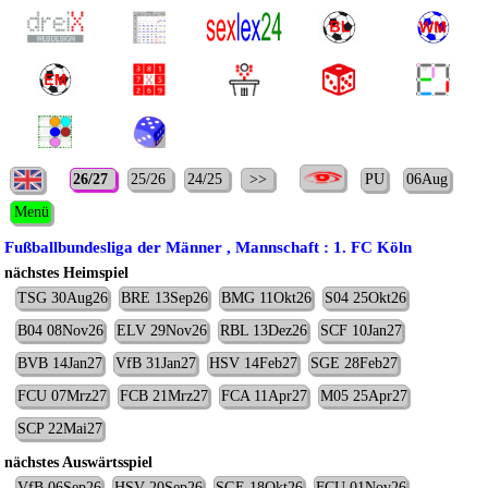
26/27
25/26
24/25
>>
PU
06Aug
Menü
Fußballbundesliga der Männer , Mannschaft : 1. FC Köln
nächstes Heimspiel
TSG 30Aug26
BRE 13Sep26
BMG 11Okt26
S04 25Okt26
B04 08Nov26
ELV 29Nov26
RBL 13Dez26
SCF 10Jan27
BVB 14Jan27
VfB 31Jan27
HSV 14Feb27
SGE 28Feb27
FCU 07Mrz27
FCB 21Mrz27
FCA 11Apr27
M05 25Apr27
SCP 22Mai27
nächstes Auswärtsspiel
VfB 06Sep26
HSV 20Sep26
SGE 18Okt26
FCU 01Nov26