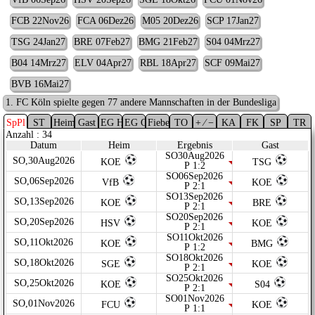
FCB 22Nov26
FCA 06Dez26
M05 20Dez26
SCP 17Jan27
TSG 24Jan27
BRE 07Feb27
BMG 21Feb27
S04 04Mrz27
B04 14Mrz27
ELV 04Apr27
RBL 18Apr27
SCF 09Mai27
BVB 16Mai27
1. FC Köln spielte gegen 77 andere Mannschaften in der Bundesliga
SpPl
ST
Heim
Gast
EG Heim
EG Gast
Fieber
TO
+ ⁄ −
KA
FK
SP
TR
Anzahl : 34
Datum
Heim
Ergebnis
Gast
SO30Aug2026
SO,30Aug2026
KOE
TSG
P 1:2
SO06Sep2026
SO,06Sep2026
VfB
KOE
P 2:1
SO13Sep2026
SO,13Sep2026
KOE
BRE
P 2:1
SO20Sep2026
SO,20Sep2026
HSV
KOE
P 2:1
SO11Okt2026
SO,11Okt2026
KOE
BMG
P 1:2
SO18Okt2026
SO,18Okt2026
SGE
KOE
P 2:1
SO25Okt2026
SO,25Okt2026
KOE
S04
P 2:1
SO01Nov2026
SO,01Nov2026
FCU
KOE
P 1:1