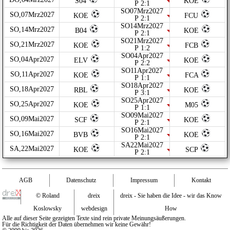
S04
KOE
P 2:1
SO07Mrz2027
SO,07Mrz2027
KOE
FCU
P 2:1
SO14Mrz2027
SO,14Mrz2027
B04
KOE
P 2:1
SO21Mrz2027
SO,21Mrz2027
KOE
FCB
P 1:2
SO04Apr2027
SO,04Apr2027
ELV
KOE
P 2:2
SO11Apr2027
SO,11Apr2027
KOE
FCA
P 1:1
SO18Apr2027
SO,18Apr2027
RBL
KOE
P 3:1
SO25Apr2027
SO,25Apr2027
KOE
M05
P 1:1
SO09Mai2027
SO,09Mai2027
SCF
KOE
P 2:1
SO16Mai2027
SO,16Mai2027
BVB
KOE
P 2:1
SA22Mai2027
SA,22Mai2027
KOE
SCP
P 2:1
AGB
Datenschutz
Impressum
Kontakt
© Roland
dreix
dreix - Sie haben die Idee - wir das Know
Koslowsky
webdesign
How
Alle auf dieser Seite gezeigten Texte sind rein private Meinungsäußerungen.
Für die Richtigkeit der Daten übernehmen wir keine Gewähr!