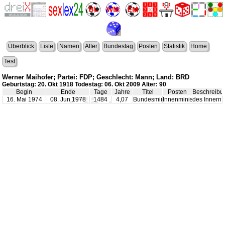
Überblick
Liste
Namen
Alter
Bundestag
Posten
Statistik
Home
Test
Werner Maihofer; Partei: FDP; Geschlecht: Mann; Land: BRD
Geburtstag: 20. Okt 1918 Todestag: 06. Okt 2009 Alter: 90
Begin
Ende
Tage
Jahre
Titel
Posten
Beschreibu
16. Mai 1974
08. Jun 1978
1484
4,07
Bundesminister
Innenminister
des Innern 