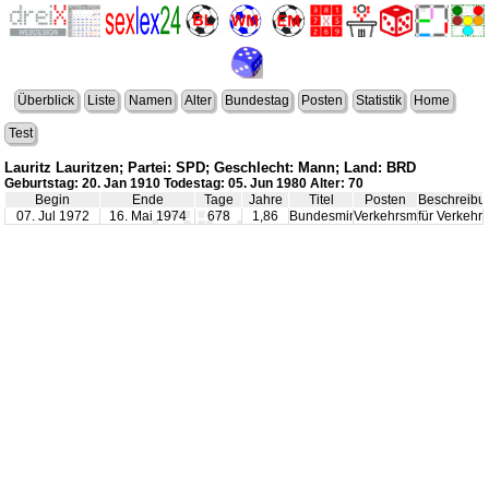
Überblick
Liste
Namen
Alter
Bundestag
Posten
Statistik
Home
Test
Lauritz Lauritzen; Partei: SPD; Geschlecht: Mann; Land: BRD
Geburtstag: 20. Jan 1910 Todestag: 05. Jun 1980 Alter: 70
Begin
Ende
Tage
Jahre
Titel
Posten
Beschreibu
07. Jul 1972
16. Mai 1974
678
1,86
Bundesminister
Verkehrsminister
für Verkehr