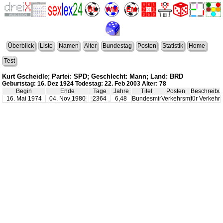
Überblick
Liste
Namen
Alter
Bundestag
Posten
Statistik
Home
Test
Kurt Gscheidle; Partei: SPD; Geschlecht: Mann; Land: BRD
Geburtstag: 16. Dez 1924 Todestag: 22. Feb 2003 Alter: 78
Begin
Ende
Tage
Jahre
Titel
Posten
Beschreibu
16. Mai 1974
04. Nov 1980
2364
6,48
Bundesminister
Verkehrsminister
für Verkehr