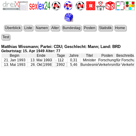
Überblick
Liste
Namen
Alter
Bundestag
Posten
Statistik
Home
Test
Matthias Wissmann; Partei: CDU; Geschlecht: Mann; Land: BRD
Geburtstag: 15. Apr 1949 Alter: 77
Begin
Ende
Tage
Jahre
Titel
Posten
Beschreibu
21. Jan 1993
13. Mai 1993
112
0,31
Minister
Forschung
für Forschu
13. Mai 1993
26. Okt 1998
1992
5,46
Bundesminister
Verkehrsminister
für Verkehr