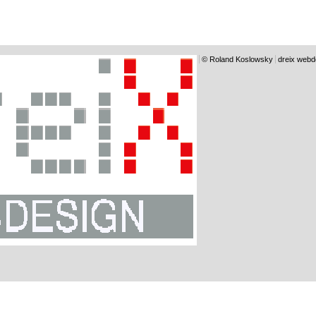
© Roland Koslowsky
dreix webd