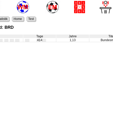
atistik
Home
Test
nd: BRD
Tage
Jahre
Tit
414
1,13
Bundesm