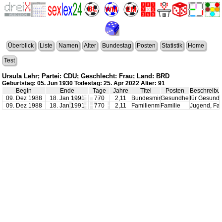
Überblick
Liste
Namen
Alter
Bundestag
Posten
Statistik
Home
Test
Ursula Lehr; Partei: CDU; Geschlecht: Frau; Land: BRD
Geburtstag: 05. Jun 1930 Todestag: 25. Apr 2022 Alter: 91
Begin
Ende
Tage
Jahre
Titel
Posten
Beschreibu
09. Dez 1988
18. Jan 1991
770
2,11
Bundesminister
Gesundheit
für Gesundh
09. Dez 1988
18. Jan 1991
770
2,11
Familienminister
Familie
Jugend, Fa