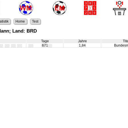
atistik
Home
Test
Mann; Land: BRD
Tage
Jahre
Tit
671
1,84
Bundesm