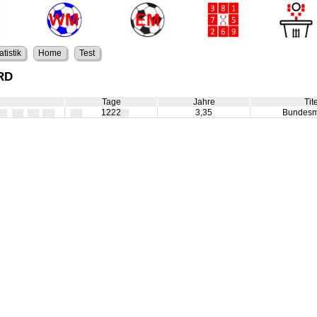
atistik
Home
Test
BRD
Tage
Jahre
Tit
1222
3,35
Bundesm