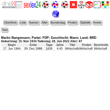
Überblick
Liste
Namen
Alter
Bundestag
Posten
Statistik
Home
Test
Martin Bangemann; Partei: FDP; Geschlecht: Mann; Land: BRD
Geburtstag: 15. Nov 1934 Todestag: 28. Jun 2022 Alter: 87
Begin
Ende
Tage
Jahre
Titel
Posten
Beschreibu
27. Jun 1984
09. Dez 1988
1626
4,45
Wirtschaftsminister
Wirtschaft
Wirtschaft