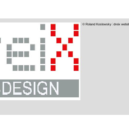
© Roland Koslowsky
dreix webd