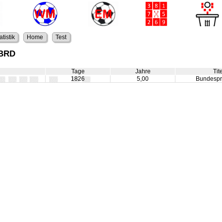
atistik
Home
Test
 BRD
Tage
Jahre
Tit
1826
5,00
Bundespr