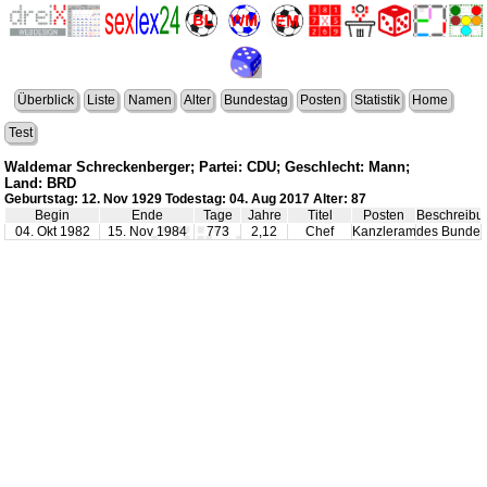
Überblick
Liste
Namen
Alter
Bundestag
Posten
Statistik
Home
Test
Waldemar Schreckenberger; Partei: CDU; Geschlecht: Mann;
Land: BRD
Geburtstag: 12. Nov 1929 Todestag: 04. Aug 2017 Alter: 87
Begin
Ende
Tage
Jahre
Titel
Posten
Beschreibu
04. Okt 1982
15. Nov 1984
773
2,12
Chef
Kanzleramt
des Bundes