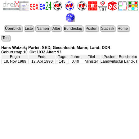
Überblick
Liste
Namen
Alter
Bundestag
Posten
Statistik
Home
Test
Hans Watzek; Partei: SED; Geschlecht: Mann; Land: DDR
Geburtstag: 10. Okt 1932 Alter: 93
Begin
Ende
Tage
Jahre
Titel
Posten
Beschreibu
18. Nov 1989
12. Apr 1990
145
0,40
Minister
Landwirtschaft
für Land-, 