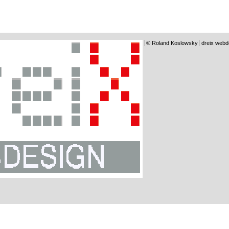
© Roland Koslowsky
dreix webd