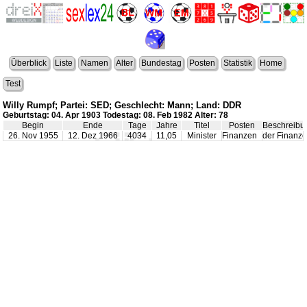
Überblick
Liste
Namen
Alter
Bundestag
Posten
Statistik
Home
Test
Willy Rumpf; Partei: SED; Geschlecht: Mann; Land: DDR
Geburtstag: 04. Apr 1903 Todestag: 08. Feb 1982 Alter: 78
Begin
Ende
Tage
Jahre
Titel
Posten
Beschreibu
26. Nov 1955
12. Dez 1966
4034
11,05
Minister
Finanzen
der Finanz