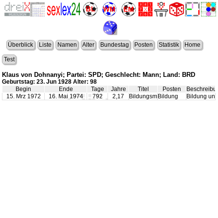
Überblick
Liste
Namen
Alter
Bundestag
Posten
Statistik
Home
Test
Klaus von Dohnanyi; Partei: SPD; Geschlecht: Mann; Land: BRD
Geburtstag: 23. Jun 1928 Alter: 98
Begin
Ende
Tage
Jahre
Titel
Posten
Beschreibu
15. Mrz 1972
16. Mai 1974
792
2,17
Bildungsminister
Bildung
Bildung un