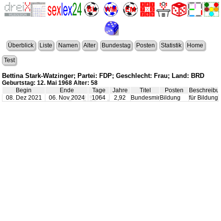
Überblick
Liste
Namen
Alter
Bundestag
Posten
Statistik
Home
Test
Bettina Stark-Watzinger; Partei: FDP; Geschlecht: Frau; Land: BRD
Geburtstag: 12. Mai 1968 Alter: 58
Begin
Ende
Tage
Jahre
Titel
Posten
Beschreibu
08. Dez 2021
06. Nov 2024
1064
2,92
Bundesminister
Bildung
für Bildun