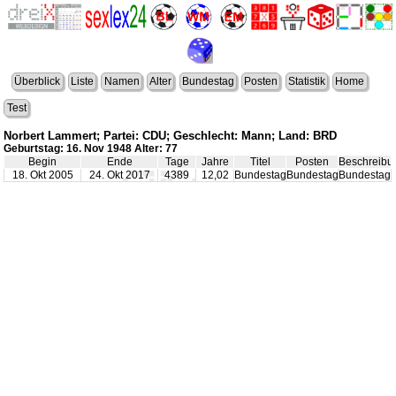
Überblick
Liste
Namen
Alter
Bundestag
Posten
Statistik
Home
Test
Norbert Lammert; Partei: CDU; Geschlecht: Mann; Land: BRD
Geburtstag: 16. Nov 1948 Alter: 77
Begin
Ende
Tage
Jahre
Titel
Posten
Beschreibu
18. Okt 2005
24. Okt 2017
4389
12,02
Bundestagspräsident
Bundestagspräsident
Bundestags