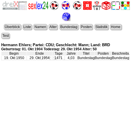
Überblick
Liste
Namen
Alter
Bundestag
Posten
Statistik
Home
Test
Hermann Ehlers; Partei: CDU; Geschlecht: Mann; Land: BRD
Geburtstag: 01. Okt 1904 Todestag: 29. Okt 1954 Alter: 50
Begin
Ende
Tage
Jahre
Titel
Posten
Beschreibu
19. Okt 1950
29. Okt 1954
1471
4,03
Bundestagspräsident
Bundestagspräsident
Bundestags