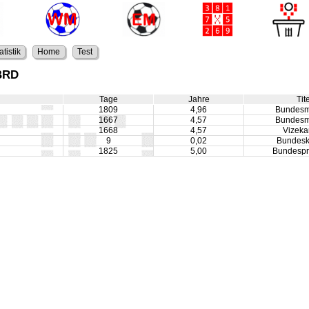
atistik
Home
Test
 BRD
Tage
Jahre
Tit
1809
4,96
Bundesm
1667
4,57
Bundesm
1668
4,57
Vizeka
9
0,02
Bundesk
1825
5,00
Bundespr