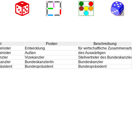
el
Posten
Beschreibung
inister
Entwicklung
für wirtschaftliche Zusammenarbei
inister
Außen
des Auswärtigen
nzler
Vizekanzler
Stellvertreter des Bundeskanzlers
anzler
Bundeskanzler/in
Bundeskanzler
äsident
Bundespräsident
Bundespräsident