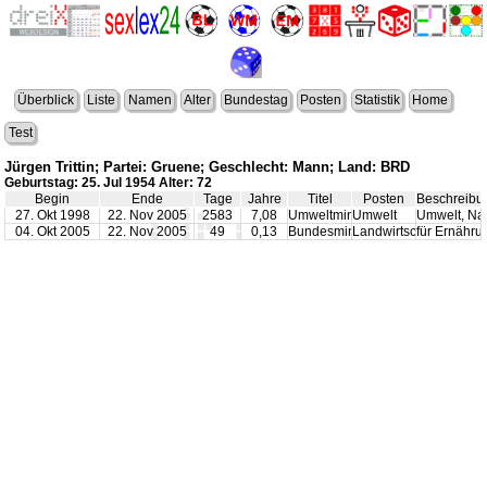
Überblick
Liste
Namen
Alter
Bundestag
Posten
Statistik
Home
Test
Jürgen Trittin; Partei: Gruene; Geschlecht: Mann; Land: BRD
Geburtstag: 25. Jul 1954 Alter: 72
Begin
Ende
Tage
Jahre
Titel
Posten
Beschreibu
27. Okt 1998
22. Nov 2005
2583
7,08
Umweltminister
Umwelt
Umwelt, Nat
04. Okt 2005
22. Nov 2005
49
0,13
Bundesminister
Landwirtschaft
für Ernähru